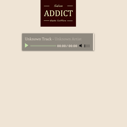
Unknown Track
-
Unknown Artist
00:00
/
00:00
,lissage bresilien bordeaux,salon de coiffure bordeaux,haute coiffure bordeaux,coiffure prestige bordeaux,joico bordeaux,relooking bordeaux,addict bordeaux,salon de co
 coiffure addict,Addict haute coiffure