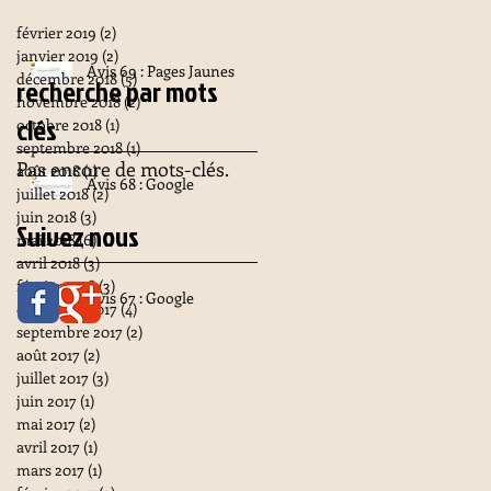
février 2019
(2)
2 posts
janvier 2019
(2)
2 posts
Avis 69 : Pages Jaunes
décembre 2018
(5)
5 posts
recherche par mots
novembre 2018
(2)
2 posts
clés
octobre 2018
(1)
1 post
septembre 2018
(1)
1 post
Pas encore de mots-clés.
août 2018
(1)
1 post
Avis 68 : Google
juillet 2018
(2)
2 posts
juin 2018
(3)
3 posts
Suivez nous
mai 2018
(6)
6 posts
avril 2018
(3)
3 posts
février 2018
(3)
3 posts
Avis 67 : Google
décembre 2017
(4)
4 posts
septembre 2017
(2)
2 posts
août 2017
(2)
2 posts
juillet 2017
(3)
3 posts
juin 2017
(1)
1 post
mai 2017
(2)
2 posts
avril 2017
(1)
1 post
mars 2017
(1)
1 post